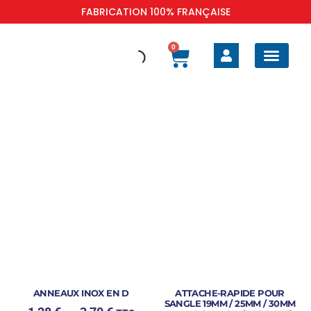
FABRICATION 100% FRANÇAISE
0
BOAT SAFE BARRIER
SELLERIE EXTÉR
SELLERIE INTÉR
TAUD DE BATEAU
HOUSSES DE PR
ANNEAUX INOX EN D
ATTACHE-RAPIDE POUR
SANGLE 19MM / 25MM / 30MM