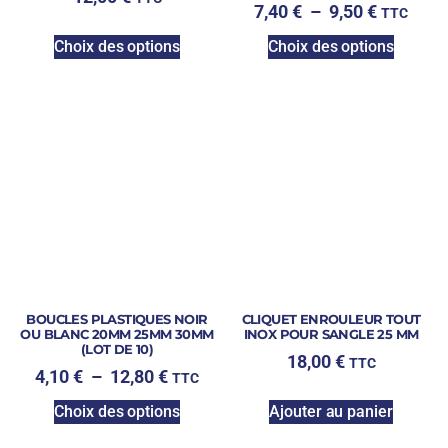
7,40
€
–
9,50
€
TTC
Choix des options
Choix des options
BOUCLES PLASTIQUES NOIR
CLIQUET ENROULEUR TOUT
OU BLANC 20MM 25MM 30MM
INOX POUR SANGLE 25 MM
(LOT DE 10)
18,00
€
TTC
4,10
€
–
12,80
€
TTC
Choix des options
Ajouter au panier