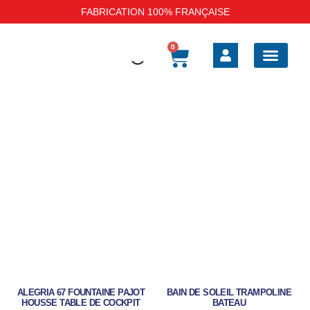
FABRICATION 100% FRANÇAISE
0
BOAT SAFE BARRI
SELLERIE EXT
SELLERIE INT
TAUD DE BATEAU
HOUSSES DE P
ALEGRIA 67 FOUNTAINE PAJOT
BAIN DE SOLEIL TRAMPOLINE
HOUSSE TABLE DE COCKPIT
BATEAU