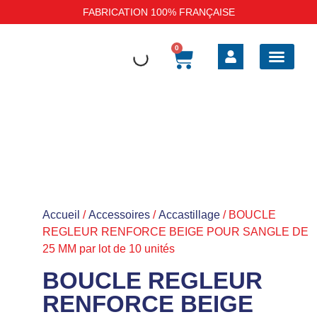
FABRICATION 100% FRANÇAISE
0
BOAT SAFE BARRI
SELLERIE EXT
SELLERIE INT
TAUD DE BATEAU
HOUSSES DE P
Accueil
/
Accessoires
/
Accastillage
/ BOUCLE
REGLEUR RENFORCE BEIGE POUR SANGLE DE
25 MM par lot de 10 unités
BOUCLE REGLEUR
RENFORCE BEIGE