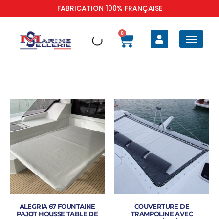
FABRICATION 100% FRANÇAISE
0
BOAT SAFE BARRIER
SELLERIE EXTÉR
SELLERIE INTÉR
TAUD DE BATEAU
HOUSSES DE PR
ALEGRIA 67 FOUNTAINE
COUVERTURE DE
PAJOT HOUSSE TABLE DE
TRAMPOLINE AVEC