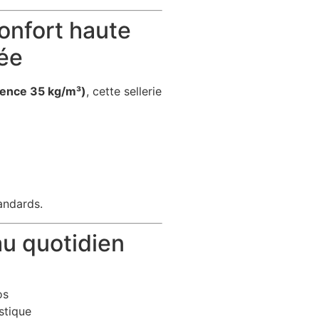
nfort haute
rée
ience 35 kg/m³)
, cette sellerie
andards.
u quotidien
os
stique