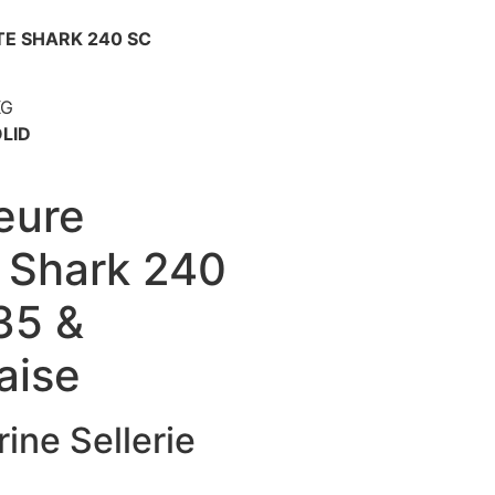
TE SHARK 240 SC
KG
LID
ieure
 Shark 240
35 &
aise
rine Sellerie