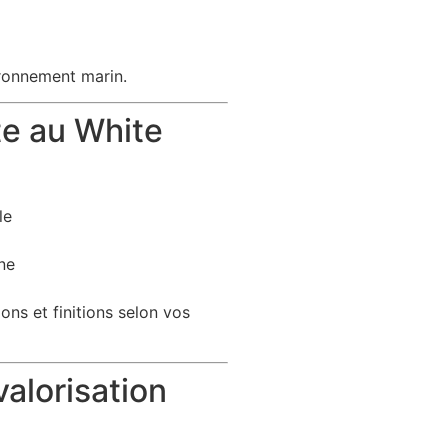
ironnement marin.
te au White
le
ne
ons et finitions selon vos
alorisation