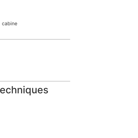
a cabine
e
techniques