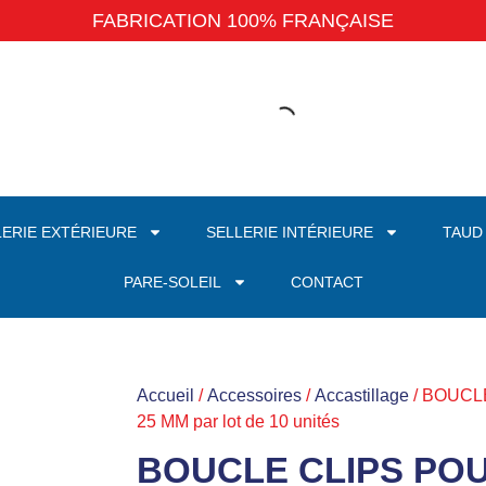
FABRICATION 100% FRANÇAISE
LERIE EXTÉRIEURE
SELLERIE INTÉRIEURE
TAUD
PARE-SOLEIL
CONTACT
Accueil
/
Accessoires
/
Accastillage
/ BOUCL
25 MM par lot de 10 unités
BOUCLE CLIPS PO