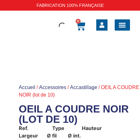
FABRICATION 100% FRANÇAISE
0
BOAT SAFE BARRI
SELLERIE EXT
SELLERIE INT
TAUD DE BATEAU
HOUSSES DE P
Accueil
/
Accessoires
/
Accastillage
/ OEIL A COUDRE
NOIR (lot de 10)
OEIL A COUDRE NOIR
(LOT DE 10)
Ref. Type Hauteur
Largeur Ø fil Ø int.