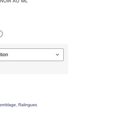
NOIR AU ML
?
ssemblage
,
Ralingues