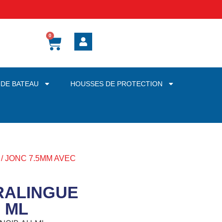
0
 DE BATEAU
HOUSSES DE PROTECTION
/ JONC 7.5MM AVEC
RALINGUE
 ML