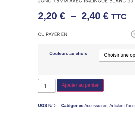
JONC 7.5MM AVEC RALINGUE BLANC ou 
2,20
€
–
2,40
€
TTC
OU PAYER EN
Couleurs au choix
Ajouter au panier
UGS
N/D
Catégories
Accessoires
,
Articles d'a