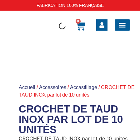
FABRICATION 100% FRANÇAISE
0
BOAT SAFE BARRI
SELLERIE EXT
SELLERIE INT
TAUD DE BATEAU
HOUSSES DE P
Accueil
/
Accessoires
/
Accastillage
/ CROCHET DE
TAUD INOX par lot de 10 unités
CROCHET DE TAUD
INOX PAR LOT DE 10
UNITÉS
CROCHET DE TAUD INOX par lot de 10 unités